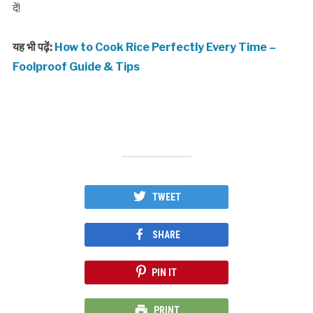
दें!
यह भी पढ़ें:
How to Cook Rice Perfectly Every Time –
Foolproof Guide & Tips
TWEET
SHARE
PIN IT
PRINT